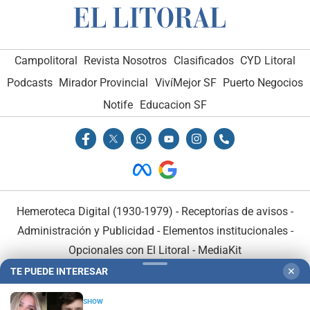
Campolitoral
Revista Nosotros
Clasificados
CYD Litoral
Podcasts
Mirador Provincial
VivíMejor SF
Puerto Negocios
Notife
Educacion SF
Hemeroteca Digital (1930-1979)
-
Receptorías de avisos
-
Administración y Publicidad
-
Elementos institucionales
-
Opcionales con El Litoral
-
MediaKit
TE PUEDE INTERESAR
✕
El Litoral es miembro de:
SHOW