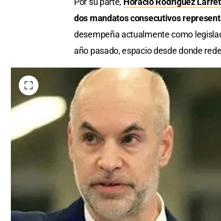
Por su parte,
Horacio Rodríguez Larret
dos mandatos consecutivos represen
desempeña actualmente como legislador 
año pasado, espacio desde donde redefi