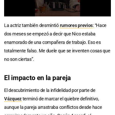
0
seconds
La actriz también desmintió
rumores previos
: “Hace
of
3
dos meses se empezó a decir que Nico estaba
minutes,
13
enamorado de una compañera de trabajo. Eso es
seconds
totalmente falso. Me duele que se inventen cosas que
no son ciertas”.
El impacto en la pareja
El descubrimiento de la infidelidad por parte de
Vázquez
terminó de marcar el quiebre definitivo,
aunque la pareja arrastraba conflictos desde hace