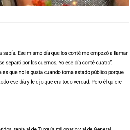
lla sabía. Ese mismo día que los conté me empezó a llamar
 se separó por los cuernos. Yo ese día conté cuatro”,
ema es que no le gusta cuando toma estado público porque
odo ese día y le dijo que era todo verdad. Pero él quiere
idos, tenía al de Turquía millonario y al de General