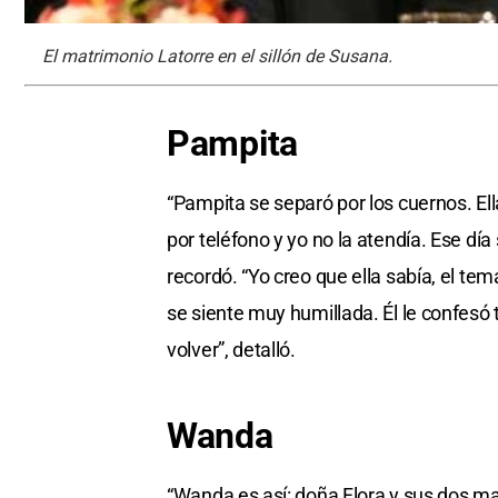
El matrimonio Latorre en el sillón de Susana.
Pampita
“Pampita se separó por los cuernos. E
por teléfono y yo no la atendía. Ese día
recordó. “Yo creo que ella sabía, el t
se siente muy humillada. Él le confesó t
volver”, detalló.
Wanda
“Wanda es así: doña Flora y sus dos mar