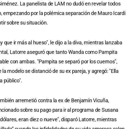
iménez. La panelista de LAM no dudó en revelar todos
o, empezando por la polémica separación de Mauro Icardi
ir sobre su situación.
 que ir más al hueso", le dijo a la diva, mientras lanzaba
rontal, Latorre aseguró que tanto Wanda como Pampita
cable con ambas. "Pampita se separó por los cuernos",
la modelo se distanció de su ex pareja, y agregó: "Ella
a público".
 también arremetió contra la ex de Benjamín Vicuña,
encionado sobre su pago para ir al programa de Susana
 dólares, eran diez o nueve", disparó Latorre, mientras
llada” cuando las infidelidades de su vida amorosa salen