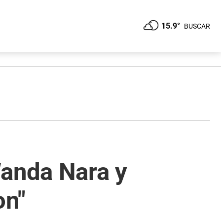
15.9°
BUSCAR
Wanda Nara y
on"