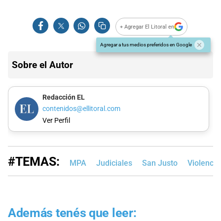
+ Agregar El Litoral en
Agregar a tus medios preferidos en Google
Sobre el Autor
Redacción EL
contenidos@ellitoral.com
Ver Perfil
#TEMAS:
MPA
Judiciales
San Justo
Violenci
Además tenés que leer: