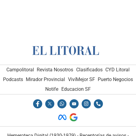
Campolitoral
Revista Nosotros
Clasificados
CYD Litoral
Podcasts
Mirador Provincial
VivíMejor SF
Puerto Negocios
Notife
Educacion SF
Hemeroteca Digital (1930-1979)
-
Receptorías de avisos
-