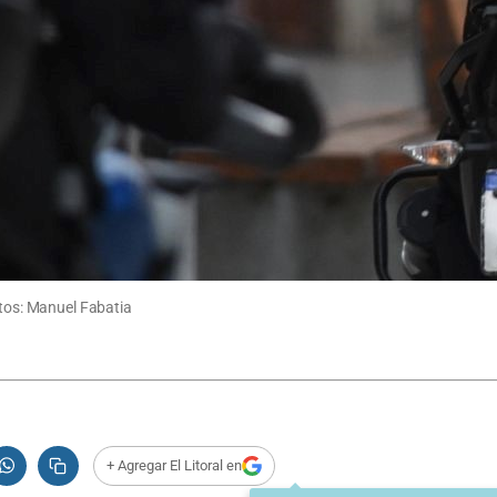
itos: Manuel Fabatia
+ Agregar El Litoral en