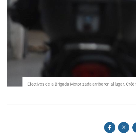
Efectivos de la Brigada Motorizada arribaron al lugar. Créd