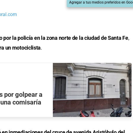
Agregar a tus medios preferidos en Goo
oral.com
 por la policía en la zona norte de la ciudad de Santa Fe
,
ra un motociclista
.
s por golpear a
 una comisaría
en inmediaciones del cruce de avenida Aristóbulo del