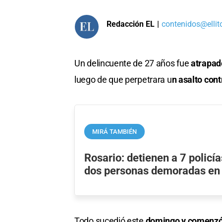
Redacción EL
|
contenidos@ellit
Un delincuente de 27 años fue
atrapado
luego de que perpetrara u
n asalto cont
MIRÁ TAMBIÉN
Rosario: detienen a 7 policía
dos personas demoradas en
Todo sucedió este
domingo y comenzó 