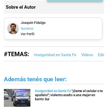
Sobre el Autor
Joaquín Fidalgo
Sucesos
Ver Perfil
#TEMAS:
Inseguridad en Santa Fe
Videos
Edici
Además tenés que leer:
Inseguridad en Santa Fe
"¡Dame el celular o te
apuñalo!"; violento asalto a una mujer en
barrio Sur