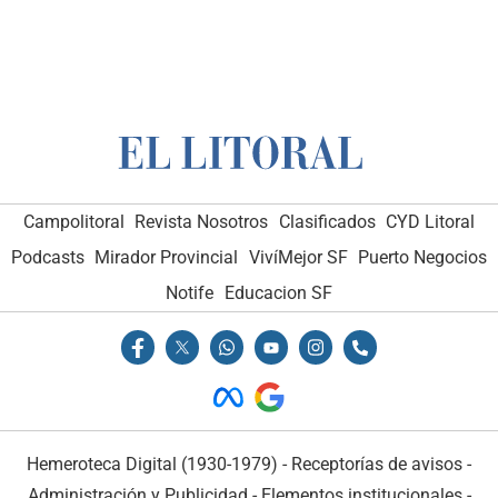
Campolitoral
Revista Nosotros
Clasificados
CYD Litoral
Podcasts
Mirador Provincial
VivíMejor SF
Puerto Negocios
Notife
Educacion SF
Hemeroteca Digital (1930-1979)
-
Receptorías de avisos
-
Administración y Publicidad
-
Elementos institucionales
-