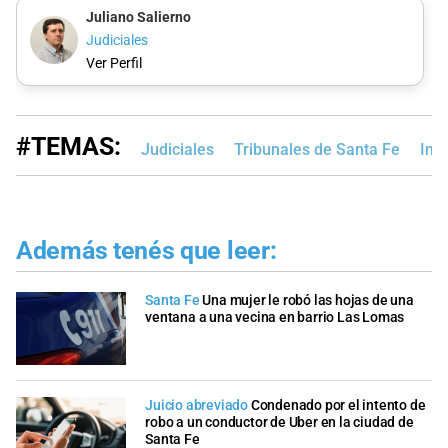
Juliano Salierno
Judiciales
Ver Perfil
#TEMAS:
Judiciales
Tribunales de Santa Fe
Ins
Además tenés que leer:
Santa Fe
Una mujer le robó las hojas de una
ventana a una vecina en barrio Las Lomas
Juicio abreviado
Condenado por el intento de
robo a un conductor de Uber en la ciudad de
Santa Fe