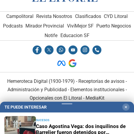
Campolitoral
Revista Nosotros
Clasificados
CYD Litoral
Podcasts
Mirador Provincial
VivíMejor SF
Puerto Negocios
Notife
Educacion SF
Hemeroteca Digital (1930-1979)
-
Receptorías de avisos
-
Administración y Publicidad
-
Elementos institucionales
-
Opcionales con El Litoral
-
MediaKit
TE PUEDE INTERESAR
✕
El Litoral es miembro de:
SUCESOS
Caso Agostina Vega: dos inquilinos de
Barrelier fueron detenidos por