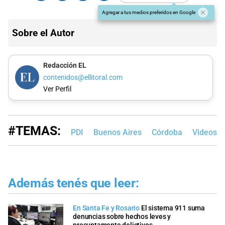
Agregar a tus medios preferidos en Google
Sobre el Autor
Redacción EL
contenidos@ellitoral.com
Ver Perfil
#TEMAS:
PDI
Buenos Aires
Córdoba
Videos
Además tenés que leer:
En Santa Fe y Rosario
El sistema 911 suma
denuncias sobre hechos leves y