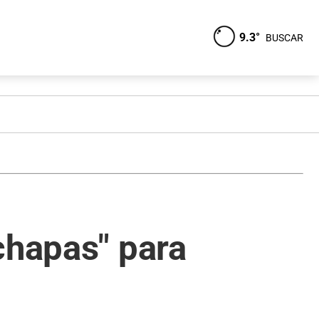
9.3°
BUSCAR
chapas" para