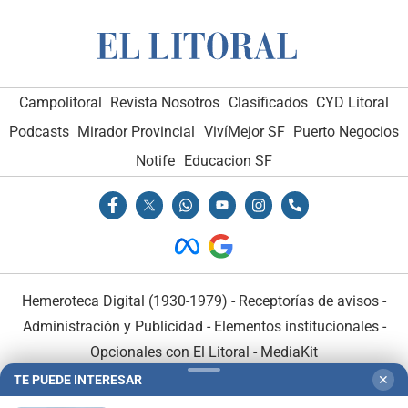
Campolitoral
Revista Nosotros
Clasificados
CYD Litoral
Podcasts
Mirador Provincial
VivíMejor SF
Puerto Negocios
Notife
Educacion SF
Hemeroteca Digital (1930-1979)
-
Receptorías de avisos
-
Administración y Publicidad
-
Elementos institucionales
-
Opcionales con El Litoral
-
MediaKit
TE PUEDE INTERESAR
✕
El Litoral es miembro de: