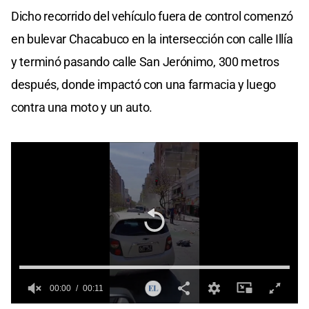
seconds
Dicho recorrido del vehículo fuera de control comenzó
of
0
en bulevar Chacabuco en la intersección con calle Illía
seconds
y terminó pasando calle San Jerónimo, 300 metros
después, donde impactó con una farmacia y luego
contra una moto y un auto.
00:00
00:11
0