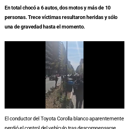
seconds
En total chocó a 6 autos, dos motos y más de 10
of
0
personas. Trece víctimas resultaron heridas y sólo
seconds
una de gravedad hasta el momento.
0
seconds
El conductor del Toyota Corolla blanco aparentemente
of
0
perdió el control del vehículo tras descompensarse
seconds