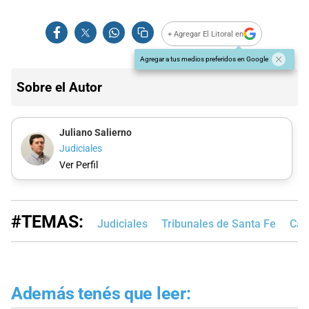
+ Agregar El Litoral en
Agregar a tus medios preferidos en Google
Sobre el Autor
Juliano Salierno
Judiciales
Ver Perfil
#TEMAS:
Judiciales
Tribunales de Santa Fe
Cám
Además tenés que leer: