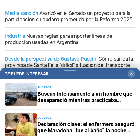
Media sanción
Avanzó en el Senado un proyecto para la
participación ciudadana prometida por la Reforma 2025
Industria
Nuevas reglas para importar líneas de
producción usadas en Argentina
Desde la perspectiva de Gustavo Puccini
Cómo surfea la
provincia de Santa Fe la "difícil" situación del transporte
interurbano
TE PUEDE INTERESAR
✕
SUCESOS
Buscan intensamente a un hombre que
desapareció mientras practicaba
kitesurf en Paraje El Chaquito
+
Área Metropolitana
SUCESOS
Declaración clave: el enfermero aseguró
que Maradona “fue al baño” la noche
anterior a su muerte