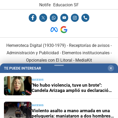
Notife
Educacion SF
Hemeroteca Digital (1930-1979)
-
Receptorías de avisos
-
Administración y Publicidad
-
Elementos institucionales
-
Opcionales con El Litoral
-
MediaKit
TE PUEDE INTERESAR
✕
El Litoral es miembro de:
SUCESOS
"No hubo violencia, tuve un brote":
Candela Arizaga amplió su declaración
y desligó a Facundo Moyano
SUCESOS
En Asociación con:
Violento asalto a mano armada en una
peluquería: maniataron a dos hombres y