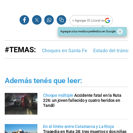
+ Agregar El Litoral en
Agregar a tus medios preferidos en Google
#TEMAS:
Choques en Santa Fe
Estado del tránsito
Además tenés que leer:
Choque múltiple
Accidente fatal en la Ruta
226: un joven fallecido y cuatro heridos en
Tandil
En el límite entre Catamarca y La Rioja
Tragedia en Ruta 38: tres muertos y dos niñas