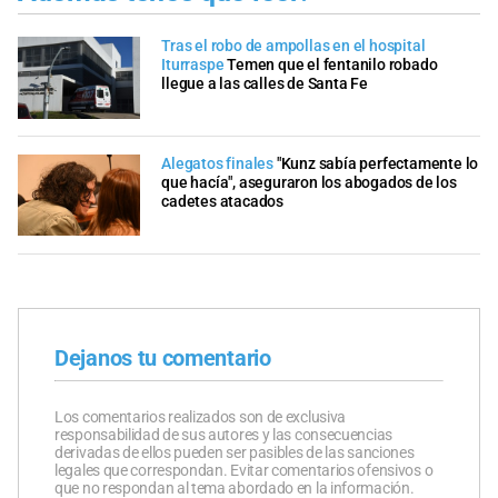
Tras el robo de ampollas en el hospital
Iturraspe
Temen que el fentanilo robado
llegue a las calles de Santa Fe
Alegatos finales
"Kunz sabía perfectamente lo
que hacía", aseguraron los abogados de los
cadetes atacados
Dejanos tu comentario
Los comentarios realizados son de exclusiva
responsabilidad de sus autores y las consecuencias
derivadas de ellos pueden ser pasibles de las sanciones
legales que correspondan. Evitar comentarios ofensivos o
que no respondan al tema abordado en la información.