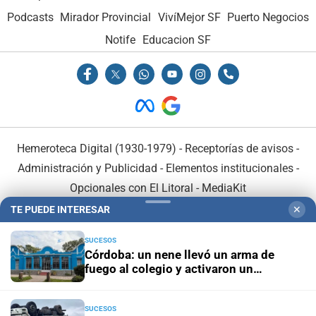
Podcasts
Mirador Provincial
VivíMejor SF
Puerto Negocios
Notife
Educacion SF
Hemeroteca Digital (1930-1979)
-
Receptorías de avisos
-
Administración y Publicidad
-
Elementos institucionales
-
Opcionales con El Litoral
-
MediaKit
TE PUEDE INTERESAR
✕
El Litoral es miembro de:
SUCESOS
Córdoba: un nene llevó un arma de
fuego al colegio y activaron un
operativo de seguridad
SUCESOS