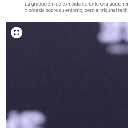
La grabación fue exhibida durante una audiencia
hipótesis sobre su entorno, pero el tribunal rec