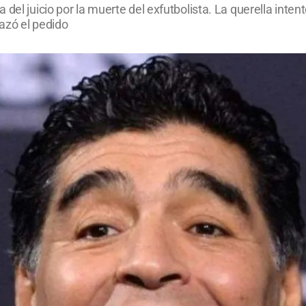
 del juicio por la muerte del exfutbolista. La querella int
hazó el pedido