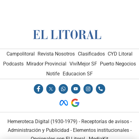
Campolitoral
Revista Nosotros
Clasificados
CYD Litoral
Podcasts
Mirador Provincial
VivíMejor SF
Puerto Negocios
Notife
Educacion SF
Hemeroteca Digital (1930-1979)
-
Receptorías de avisos
-
Administración y Publicidad
-
Elementos institucionales
-
Opcionales con El Litoral
-
MediaKit