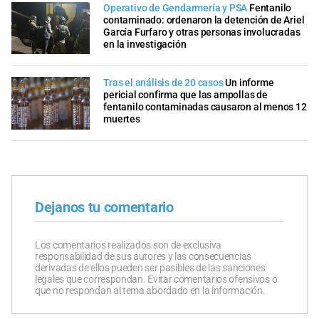
Operativo de Gendarmería y PSA
Fentanilo
contaminado: ordenaron la detención de Ariel
García Furfaro y otras personas involucradas
en la investigación
Tras el análisis de 20 casos
Un informe
pericial confirma que las ampollas de
fentanilo contaminadas causaron al menos 12
muertes
Dejanos tu comentario
Los comentarios realizados son de exclusiva
responsabilidad de sus autores y las consecuencias
derivadas de ellos pueden ser pasibles de las sanciones
legales que correspondan. Evitar comentarios ofensivos o
que no respondan al tema abordado en la información.