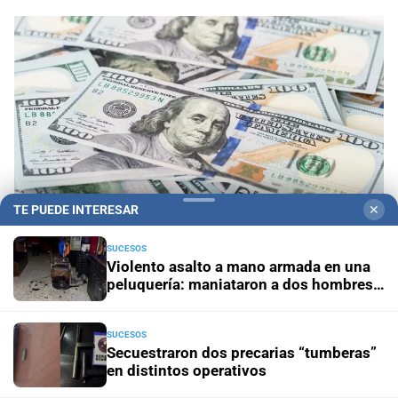
TE PUEDE INTERESAR
✕
SUCESOS
Violento asalto a mano armada en una
peluquería: maniataron a dos hombres y
1
En vivo: así cotiza el dólar hoy, jueves 6 de agosto, en
robaron todo
Argentina
SUCESOS
Secuestraron dos precarias “tumberas”
2
Zulma Lobato fue encontrada en situación de calle en
en distintos operativos
Paraná