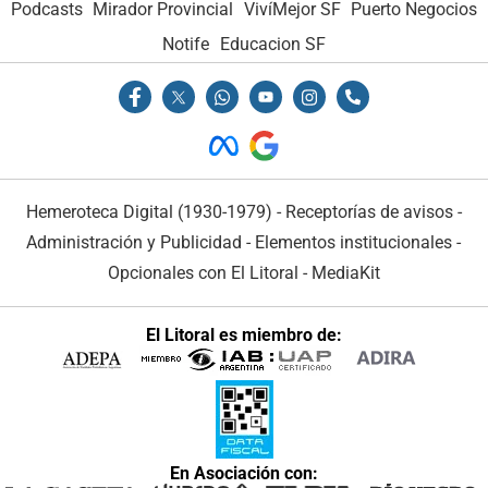
Podcasts
Mirador Provincial
VivíMejor SF
Puerto Negocios
Notife
Educacion SF
Hemeroteca Digital (1930-1979)
-
Receptorías de avisos
-
Administración y Publicidad
-
Elementos institucionales
-
Opcionales con El Litoral
-
MediaKit
El Litoral es miembro de:
En Asociación con: