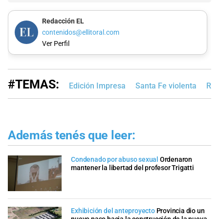
Redacción EL
contenidos@ellitoral.com
Ver Perfil
#TEMAS:
Edición Impresa
Santa Fe violenta
Ros
Además tenés que leer:
Condenado por abuso sexual
Ordenaron
mantener la libertad del profesor Trigatti
Exhibición del anteproyecto
Provincia dio un