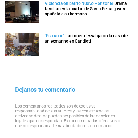
Violencia en barrio Nuevo Horizonte
Drama
familiar en la ciudad de Santa Fe: un joven
apuñaló a su hermano
"Escruche"
Ladrones desvalijaron la casa de
un exmarino en Candioti
Dejanos tu comentario
Los comentarios realizados son de exclusiva
responsabilidad de sus autores y las consecuencias
derivadas de ellos pueden ser pasibles de las sanciones
legales que correspondan. Evitar comentarios ofensivos o
que no respondan al tema abordado en la información.