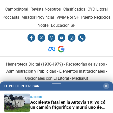
Campolitoral
Revista Nosotros
Clasificados
CYD Litoral
Podcasts
Mirador Provincial
VivíMejor SF
Puerto Negocios
Notife
Educacion SF
Hemeroteca Digital (1930-1979)
-
Receptorías de avisos
-
Administración y Publicidad
-
Elementos institucionales
-
Opcionales con El Litoral
-
MediaKit
TE PUEDE INTERESAR
✕
El Litoral es miembro de:
SUCESOS
Accidente fatal en la Autovía 19: volcó
un camión frigorífico y murió uno de
sus ocupantes