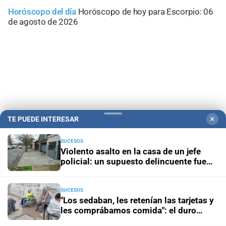
Horóscopo del día
Horóscopo de hoy para Escorpio: 06
de agosto de 2026
TE PUEDE INTERESAR
✕
SUCESOS
Violento asalto en la casa de un jefe
policial: un supuesto delincuente fue
Campolitoral
Revista Nosotros
Clasificados
CYD Litoral
herido de bala
Podcasts
Mirador Provincial
VivíMejor SF
Puerto Negocios
SUCESOS
"Los sedaban, les retenían las tarjetas y
Notife
Educacion SF
les comprábamos comida": el duro
testimonio de un extrabajador del