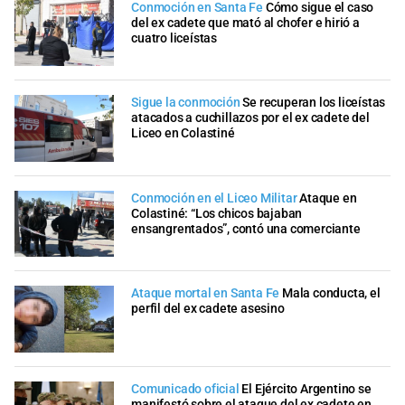
Conmoción en Santa Fe
Cómo sigue el caso
del ex cadete que mató al chofer e hirió a
cuatro liceístas
Sigue la conmoción
Se recuperan los liceístas
atacados a cuchillazos por el ex cadete del
Liceo en Colastiné
Conmoción en el Liceo Militar
Ataque en
Colastiné: “Los chicos bajaban
ensangrentados”, contó una comerciante
Ataque mortal en Santa Fe
Mala conducta, el
perfil del ex cadete asesino
Comunicado oficial
El Ejército Argentino se
manifestó sobre el ataque del ex cadete en