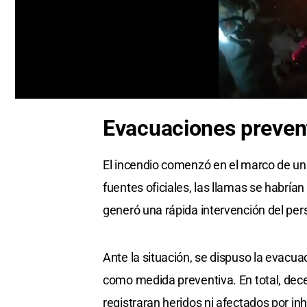
0
seconds
Evacuaciones preven
of
1
minute,
5
El incendio comenzó en el marco de una
seconds
Volume
0%
fuentes oficiales, las llamas se habrían
generó una rápida intervención del per
Ante la situación, se dispuso la evacua
como medida preventiva. En total, dece
registraran heridos ni afectados por i