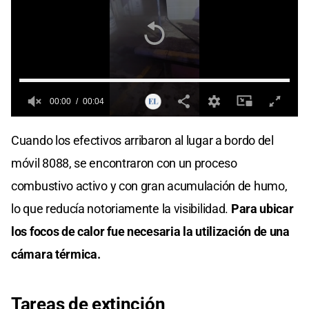
00:00
00:04
0
seconds
Cuando los efectivos arribaron al lugar a bordo del
of
0
móvil 8088, se encontraron con un proceso
seconds
combustivo activo y con gran acumulación de humo,
lo que reducía notoriamente la visibilidad.
Para ubicar
los focos de calor fue necesaria la utilización de una
cámara térmica.
Tareas de extinción