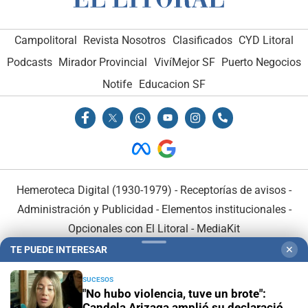
Campolitoral
Revista Nosotros
Clasificados
CYD Litoral
Podcasts
Mirador Provincial
VivíMejor SF
Puerto Negocios
Notife
Educacion SF
Hemeroteca Digital (1930-1979)
-
Receptorías de avisos
-
Administración y Publicidad
-
Elementos institucionales
-
Opcionales con El Litoral
-
MediaKit
TE PUEDE INTERESAR
✕
El Litoral es miembro de:
SUCESOS
"No hubo violencia, tuve un brote":
Candela Arizaga amplió su declaración