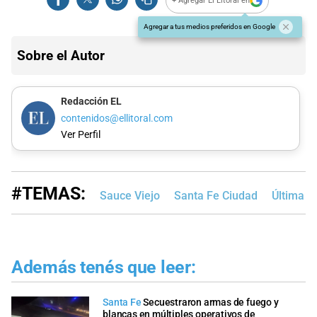
+ Agregar El Litoral en
Agregar a tus medios preferidos en Google
Sobre el Autor
Redacción EL
contenidos@ellitoral.com
Ver Perfil
#TEMAS:
Sauce Viejo
Santa Fe Ciudad
Última N
Además tenés que leer:
Santa Fe
Secuestraron armas de fuego y
blancas en múltiples operativos de