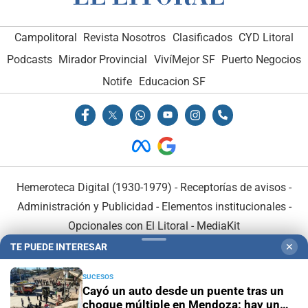
Campolitoral
Revista Nosotros
Clasificados
CYD Litoral
Podcasts
Mirador Provincial
VivíMejor SF
Puerto Negocios
Notife
Educacion SF
Hemeroteca Digital (1930-1979)
-
Receptorías de avisos
-
Administración y Publicidad
-
Elementos institucionales
-
Opcionales con El Litoral
-
MediaKit
TE PUEDE INTERESAR
✕
El Litoral es miembro de:
SUCESOS
Cayó un auto desde un puente tras un
choque múltiple en Mendoza: hay un