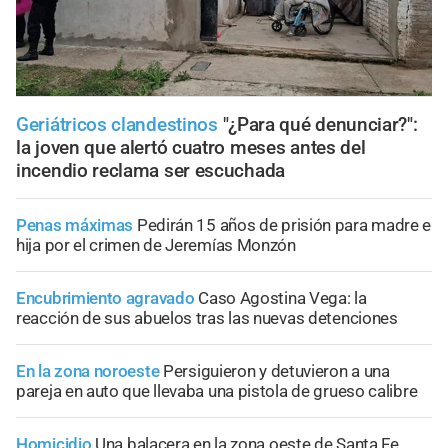
Geriátricos clandestinos
"¿Para qué denunciar?":
la joven que alertó cuatro meses antes del
incendio reclama ser escuchada
Penas máximas
Pedirán 15 años de prisión para madre e
hija por el crimen de Jeremías Monzón
Encubrimiento agravado
Caso Agostina Vega: la
reacción de sus abuelos tras las nuevas detenciones
En la zona noroeste
Persiguieron y detuvieron a una
pareja en auto que llevaba una pistola de grueso calibre
Homicidio
Una balacera en la zona oeste de Santa Fe