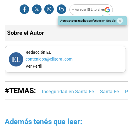
+ Agregar El Litoral en
Agregar a tus medios preferidos en Google
Sobre el Autor
Redacción EL
contenidos@ellitoral.com
Ver Perfil
#TEMAS:
Inseguridad en Santa Fe
Santa Fe
Pol
Además tenés que leer: