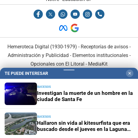
Hemeroteca Digital (1930-1979)
-
Receptorías de avisos
-
Administración y Publicidad
-
Elementos institucionales
-
Opcionales con El Litoral
-
MediaKit
TE PUEDE INTERESAR
✕
El Litoral es miembro de:
SUCESOS
Investigan la muerte de un hombre en la
ciudad de Santa Fe
SUCESOS
En Asociación con:
Hallaron sin vida al kitesurfista que era
buscado desde el jueves en la Laguna
Setúbal