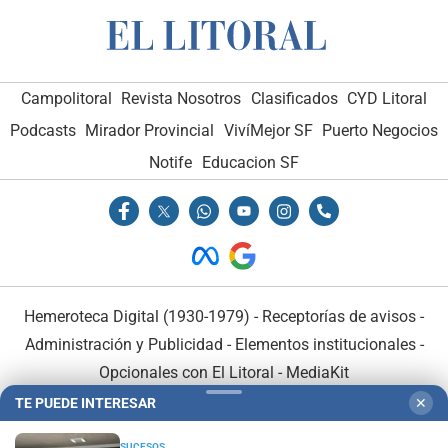
Campolitoral
Revista Nosotros
Clasificados
CYD Litoral
Podcasts
Mirador Provincial
VivíMejor SF
Puerto Negocios
Notife
Educacion SF
Hemeroteca Digital (1930-1979)
-
Receptorías de avisos
-
Administración y Publicidad
-
Elementos institucionales
-
Opcionales con El Litoral
-
MediaKit
TE PUEDE INTERESAR
✕
El Litoral es miembro de:
SUCESOS