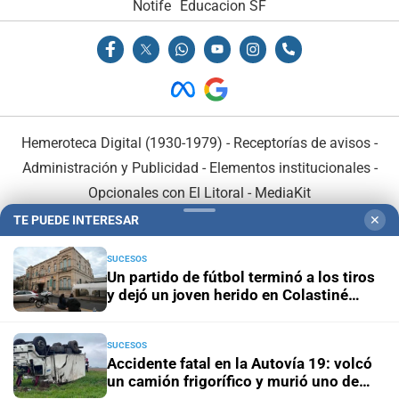
Notife
Educacion SF
Hemeroteca Digital (1930-1979)
-
Receptorías de avisos
-
Administración y Publicidad
-
Elementos institucionales
-
Opcionales con El Litoral
-
MediaKit
TE PUEDE INTERESAR
✕
El Litoral es miembro de:
SUCESOS
Un partido de fútbol terminó a los tiros
y dejó un joven herido en Colastiné
Norte
SUCESOS
En Asociación con:
Accidente fatal en la Autovía 19: volcó
un camión frigorífico y murió uno de