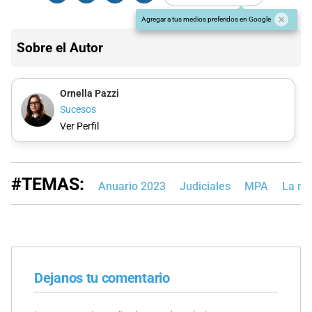
Agregar a tus medios preferidos en Google
Sobre el Autor
Ornella Pazzi
Sucesos
Ver Perfil
#TEMAS:
Anuario 2023
Judiciales
MPA
La mu
Dejanos tu comentario