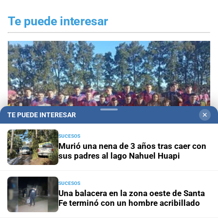
Te puede interesar
TE PUEDE INTERESAR
✕
SUCESOS
Murió una nena de 3 años tras caer con
sus padres al lago Nahuel Huapi
La Perla y Colón de San Justo, a todo o nada por
SUCESOS
Una balacera en la zona oeste de Santa
el Apertura
Fe terminó con un hombre acribillado