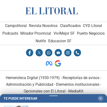
Campolitoral
Revista Nosotros
Clasificados
CYD Litoral
Podcasts
Mirador Provincial
VivíMejor SF
Puerto Negocios
Notife
Educacion SF
Hemeroteca Digital (1930-1979)
-
Receptorías de avisos
-
Administración y Publicidad
-
Elementos institucionales
-
Opcionales con El Litoral
-
MediaKit
TE PUEDE INTERESAR
✕
El Litoral es miembro de: