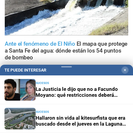
Ante el fenómeno de El Niño
El mapa que protege
a Santa Fe del agua: dónde están los 54 puntos
de bombeo
TE PUEDE INTERESAR
✕
Clima
Qué dice el pronóstico de este sábado en la ciudad
de Santa Fe
SUCESOS
La Justicia le dijo que no a Facundo
Moyano: qué restricciones deberá
Gestión de Riesgo
Fenómeno El Niño: así es el portal
mantener
informativo que lanzó la ciudad de Santa Fe
SUCESOS
En Santa Fe
Todo lo que tenés que saber antes de salir
Hallaron sin vida al kitesurfista que era
de casa en Santa Fe este viernes 7 de agosto
buscado desde el jueves en la Laguna
Setúbal