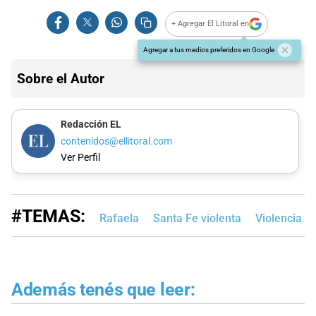
+ Agregar El Litoral en
Agregar a tus medios preferidos en Google
Sobre el Autor
Redacción EL
contenidos@ellitoral.com
Ver Perfil
#TEMAS:
Rafaela
Santa Fe violenta
Violencia d
Además tenés que leer: