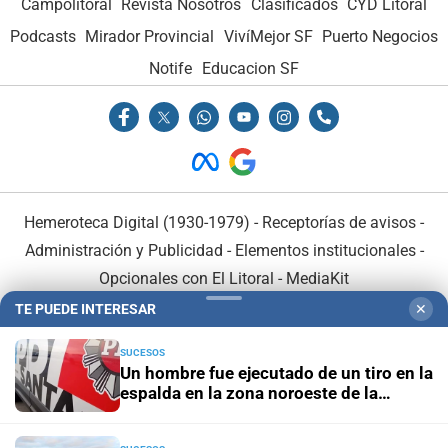
Campolitoral
Revista Nosotros
Clasificados
CYD Litoral
Podcasts
Mirador Provincial
VivíMejor SF
Puerto Negocios
Notife
Educacion SF
Hemeroteca Digital (1930-1979)
-
Receptorías de avisos
-
Administración y Publicidad
-
Elementos institucionales
-
Opcionales con El Litoral
-
MediaKit
TE PUEDE INTERESAR
✕
El Litoral es miembro de:
SUCESOS
Un hombre fue ejecutado de un tiro en la
espalda en la zona noroeste de la
ciudad