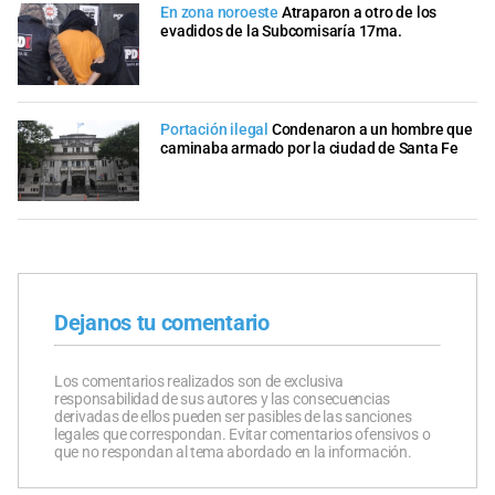
En zona noroeste
Atraparon a otro de los
evadidos de la Subcomisaría 17ma.
Portación ilegal
Condenaron a un hombre que
caminaba armado por la ciudad de Santa Fe
Dejanos tu comentario
Los comentarios realizados son de exclusiva
responsabilidad de sus autores y las consecuencias
derivadas de ellos pueden ser pasibles de las sanciones
legales que correspondan. Evitar comentarios ofensivos o
que no respondan al tema abordado en la información.