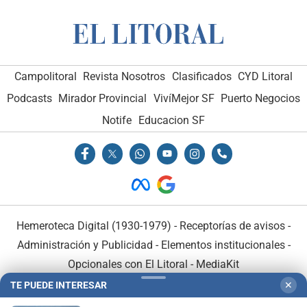
Campolitoral
Revista Nosotros
Clasificados
CYD Litoral
Podcasts
Mirador Provincial
VivíMejor SF
Puerto Negocios
Notife
Educacion SF
Hemeroteca Digital (1930-1979)
-
Receptorías de avisos
-
Administración y Publicidad
-
Elementos institucionales
-
Opcionales con El Litoral
-
MediaKit
TE PUEDE INTERESAR
✕
El Litoral es miembro de: