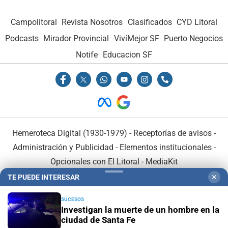
Campolitoral
Revista Nosotros
Clasificados
CYD Litoral
Podcasts
Mirador Provincial
VivíMejor SF
Puerto Negocios
Notife
Educacion SF
Hemeroteca Digital (1930-1979)
-
Receptorías de avisos
-
Administración y Publicidad
-
Elementos institucionales
-
Opcionales con El Litoral
-
MediaKit
TE PUEDE INTERESAR
✕
El Litoral es miembro de:
SUCESOS
Investigan la muerte de un hombre en la
ciudad de Santa Fe