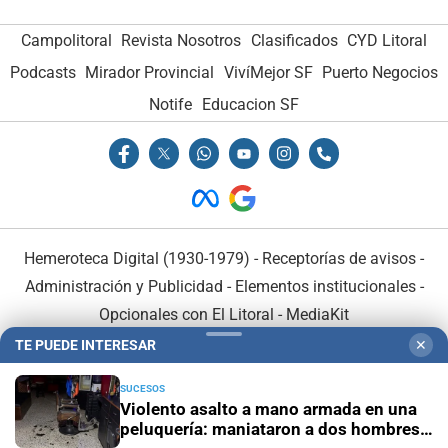
Campolitoral
Revista Nosotros
Clasificados
CYD Litoral
Podcasts
Mirador Provincial
VivíMejor SF
Puerto Negocios
Notife
Educacion SF
Hemeroteca Digital (1930-1979)
-
Receptorías de avisos
-
Administración y Publicidad
-
Elementos institucionales
-
Opcionales con El Litoral
-
MediaKit
TE PUEDE INTERESAR
✕
El Litoral es miembro de:
SUCESOS
Violento asalto a mano armada en una
peluquería: maniataron a dos hombres y