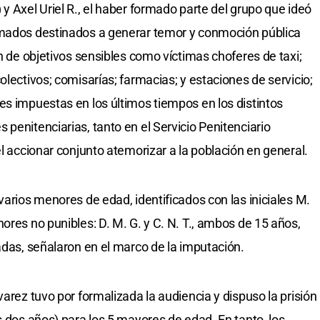
y Axel Uriel R., el haber formado parte del grupo que ideó
rmados destinados a generar temor y conmoción pública
ón de objetivos sensibles como víctimas choferes de taxi;
olectivos; comisarías; farmacias; y estaciones de servicio;
es impuestas en los últimos tiempos en los distintos
penitenciarias, tanto en el Servicio Penitenciario
el accionar conjunto atemorizar a la población en general.
varios menores de edad, identificados con las iniciales M.
ores no punibles: D. M. G. y C. N. T., ambos de 15 años,
adas, señalaron en el marco de la imputación.
varez tuvo por formalizada la audiencia y dispuso la prisión
s dos años) para los 5 mayores de edad. En tanto, los