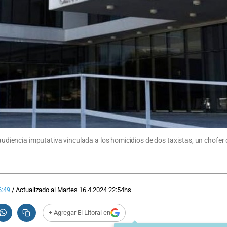
audiencia imputativa vinculada a los homicidios de dos taxistas, un chofer de 
6:49
/
Actualizado al
Martes 16.4.2024
22:54
hs
+ Agregar El Litoral en