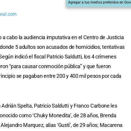
Agregar a tus medios preferidos en Goo
oral.com
o a cabo la audiencia imputativa en el Centro de Justicia
 donde 5 adultos son acusados de homicidios, tentativas
egún indicó el fiscal Patricio Saldutti, los 4 crímenes
eron “para causar conmoción pública” y que fueron
incipio se pagaban entre 200 y 400 mil pesos por cada
s Adrián Spelta, Patricio Saldutti y Franco Carbone les
 conocido como ‘Chuky Monedita’, de 28 años, Brenda
 Alejandro Marquez, alias ‘Gusti’, de 29 años; Macarena