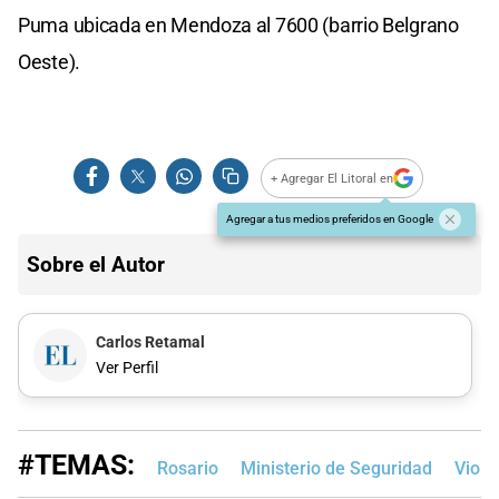
Puma ubicada en Mendoza al 7600 (barrio Belgrano
Oeste).
+ Agregar El Litoral en
Agregar a tus medios preferidos en Google
Sobre el Autor
Carlos Retamal
Ver Perfil
#TEMAS:
Rosario
Ministerio de Seguridad
Viole