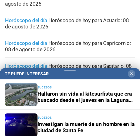
agosto de 2026
Horóscopo del día
Horóscopo de hoy para Acuario: 08
de agosto de 2026
Horóscopo del día
Horóscopo de hoy para Capricornio:
08 de agosto de 2026
Horóscopo del día
Horóscopo de hoy para Sagitario: 08
de agosto de 2026
TE PUEDE INTERESAR
✕
SUCESOS
Hallaron sin vida al kitesurfista que era
buscado desde el jueves en la Laguna
Setúbal
SUCESOS
Investigan la muerte de un hombre en la
ciudad de Santa Fe