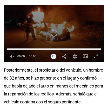
00:00
00:06
0
seconds
Posteriormente, el propietario del vehículo, un hombre
of
0
de 32 años, se hizo presente en el lugar y confirmó
seconds
que había dejado el auto en manos del mecánico para
la reparación de los rodillos. Además, señaló que el
vehículo contaba con el seguro pertinente.