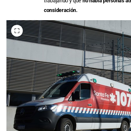
trabajando y que
no había personas at
consideración.