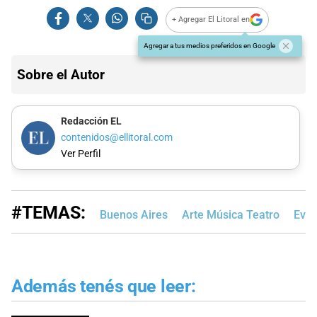
+ Agregar El Litoral en
Agregar a tus medios preferidos en Google
Sobre el Autor
Redacción EL
contenidos@ellitoral.com
Ver Perfil
#TEMAS:
Buenos Aires
Arte Música Teatro
Even
Además tenés que leer: