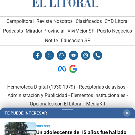
Campolitoral
Revista Nosotros
Clasificados
CYD Litoral
Podcasts
Mirador Provincial
VivíMejor SF
Puerto Negocios
Notife
Educacion SF
Hemeroteca Digital (1930-1979)
-
Receptorías de avisos
-
Administración y Publicidad
-
Elementos institucionales
-
Opcionales con El Litoral
-
MediaKit
TE PUEDE INTERESAR
✕
El Litoral es miembro de:
SUCESOS
Un adolescente de 15 años fue hallado