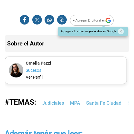
+ Agregar El Litoral en
Agregar a tus medios preferidos en Google
Sobre el Autor
Ornella Pazzi
Sucesos
Ver Perfil
#TEMAS:
Judiciales
MPA
Santa Fe Ciudad
Ho
Además tenés que leer: