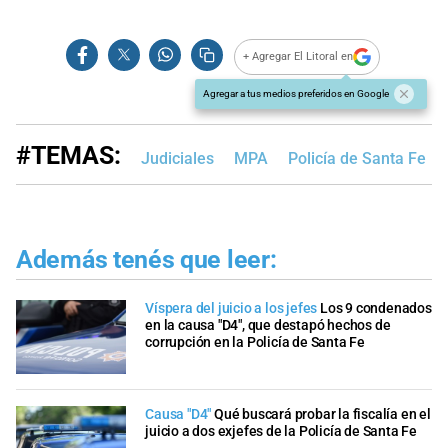
+ Agregar El Litoral en
Agregar a tus medios preferidos en Google
#TEMAS:
Judiciales
MPA
Policía de Santa Fe
Además tenés que leer:
Víspera del juicio a los jefes
Los 9 condenados
en la causa "D4", que destapó hechos de
corrupción en la Policía de Santa Fe
Causa "D4"
Qué buscará probar la fiscalía en el
juicio a dos exjefes de la Policía de Santa Fe