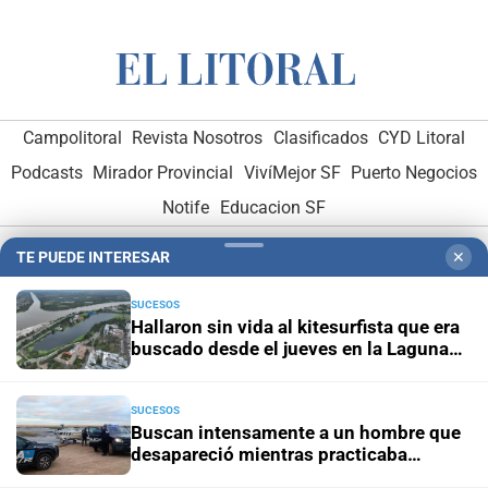
Campolitoral
Revista Nosotros
Clasificados
CYD Litoral
Podcasts
Mirador Provincial
VivíMejor SF
Puerto Negocios
Notife
Educacion SF
TE PUEDE INTERESAR
✕
SUCESOS
Hallaron sin vida al kitesurfista que era
buscado desde el jueves en la Laguna
Setúbal
Hemeroteca Digital (1930-1979)
-
Receptorías de avisos
-
Administración y Publicidad
-
Elementos institucionales
-
SUCESOS
Buscan intensamente a un hombre que
Opcionales con El Litoral
-
MediaKit
desapareció mientras practicaba
kitesurf en Paraje El Chaquito