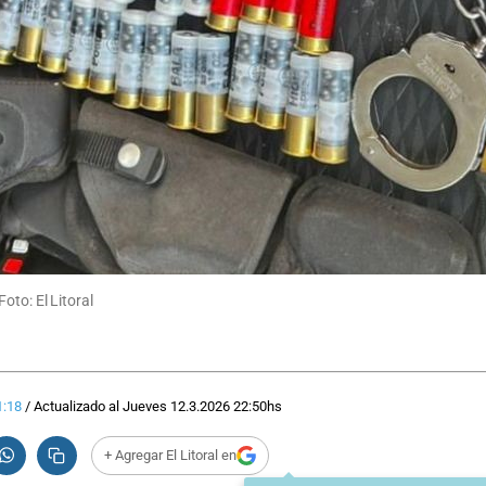
oto: El Litoral
1:18
/
Actualizado al
Jueves 12.3.2026
22:50
hs
+ Agregar El Litoral en